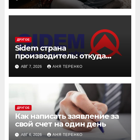
ДРУГОЕ
Sidem страна
производитель: откуда
родом эти детали
АВГ 7, 2026
АНЯ ТЕРЕНКО
ДРУГОЕ
Как написать заявление за
свой счет на один день
АВГ 6, 2026
АНЯ ТЕРЕНКО