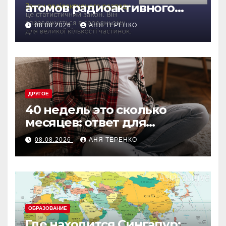
атомов радиоактивного
препарата со временем
08.08.2026
АНЯ ТЕРЕНКО
ДРУГОЕ
40 недель это сколько
месяцев: ответ для
беременных и не только
08.08.2026
АНЯ ТЕРЕНКО
ОБРАЗОВАНИЕ
Где находится Сингапур: