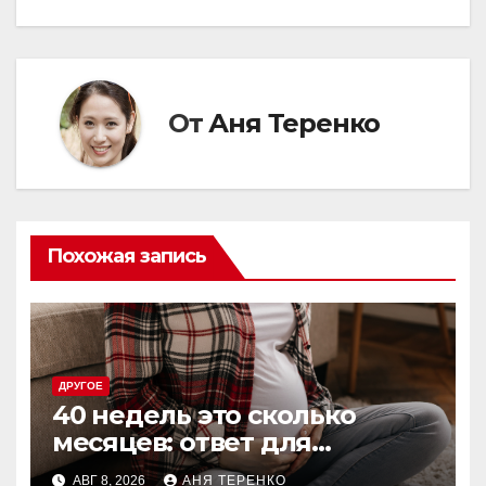
записям
От
Аня Теренко
Похожая запись
ДРУГОЕ
40 недель это сколько
месяцев: ответ для
беременных и не только
АВГ 8, 2026
АНЯ ТЕРЕНКО