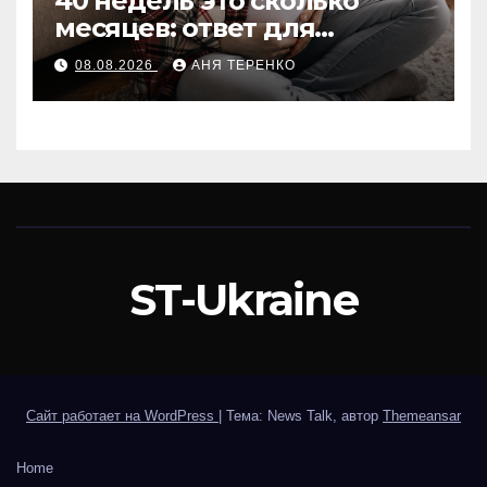
40 недель это сколько
месяцев: ответ для
беременных и не только
08.08.2026
АНЯ ТЕРЕНКО
ST-Ukraine
Сайт работает на WordPress
|
Тема: News Talk, автор
Themeansar
Home