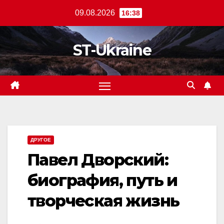
Перейти
09.08.2026
16:38
к
содержанию
ST-Ukraine
ДРУГОЕ
Павел Дворский:
биография, путь и
творческая жизнь