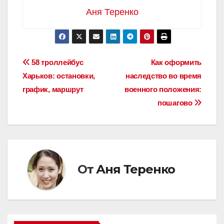
Аня Теренко
Навигация
58 троллейбус
Как оформить
Харьков: остановки,
наследство во время
по
график, маршрут
военного положения:
записям
пошагово
От
Аня Теренко