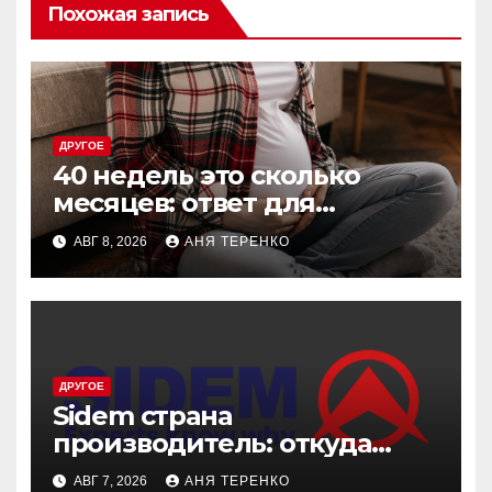
Похожая запись
ДРУГОЕ
40 недель это сколько
месяцев: ответ для
беременных и не только
АВГ 8, 2026
АНЯ ТЕРЕНКО
ДРУГОЕ
Sidem страна
производитель: откуда
родом эти детали
АВГ 7, 2026
АНЯ ТЕРЕНКО