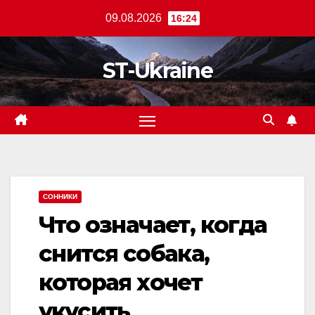
Перейти
09.08.2026
16:24
к
содержанию
ST-Ukraine
СОННИКИ
Что означает, когда
снится собака,
которая хочет
укусить