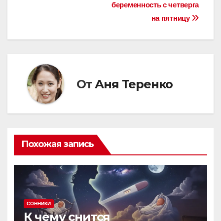
беременность с четверга
по
на пятницу
записям
От
Аня Теренко
Похожая запись
СОННИКИ
К чему снится