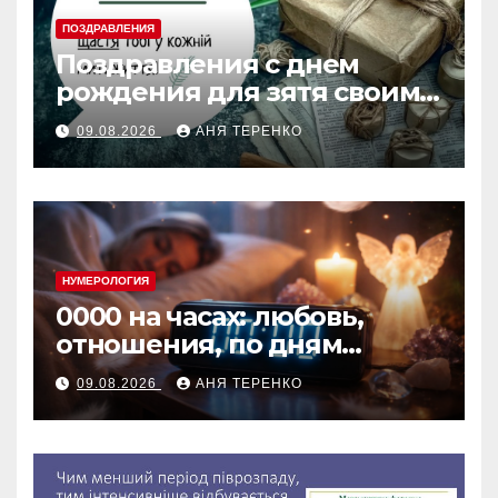
ПОЗДРАВЛЕНИЯ
Поздравления с днем
рождения для зятя своими
словами
09.08.2026
АНЯ ТЕРЕНКО
НУМЕРОЛОГИЯ
0000 на часах: любовь,
отношения, по дням
недели
09.08.2026
АНЯ ТЕРЕНКО