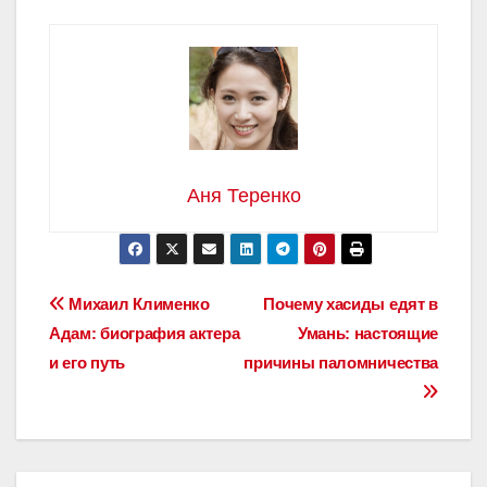
Аня Теренко
Навигация
Михаил Клименко
Почему хасиды едят в
Адам: биография актера
Умань: настоящие
по
и его путь
причины паломничества
записям