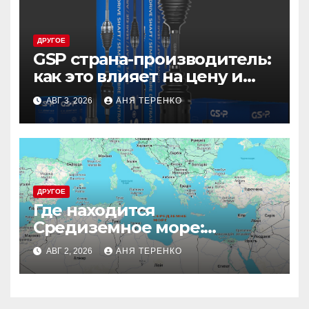
ДРУГОЕ
GSP страна-производитель:
как это влияет на цену и
таможню
АВГ 3, 2026
АНЯ ТЕРЕНКО
ДРУГОЕ
Где находится
Средиземное море:
география и факты
АВГ 2, 2026
АНЯ ТЕРЕНКО