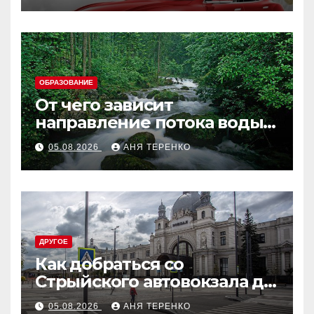
ОБРАЗОВАНИЕ
От чего зависит
направление потока воды в
реке
05.08.2026
АНЯ ТЕРЕНКО
ДРУГОЕ
Как добраться со
Стрыйского автовокзала до
ЖД вокзала во Львове
05.08.2026
АНЯ ТЕРЕНКО