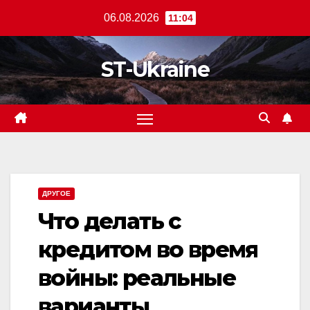
Перейти
06.08.2026
11:04
к
содержанию
ST-Ukraine
ДРУГОЕ
Что делать с
кредитом во время
войны: реальные
варианты