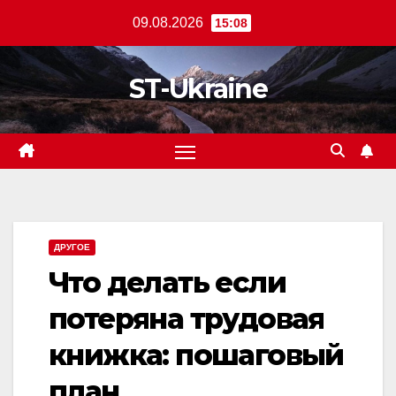
Перейти
09.08.2026
15:08
к
содержанию
ST-Ukraine
ДРУГОЕ
Что делать если
потеряна трудовая
книжка: пошаговый
план