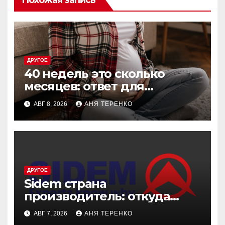
ДРУГОЕ
40 недель это сколько
месяцев: ответ для
беременных и не только
АВГ 8, 2026
АНЯ ТЕРЕНКО
ДРУГОЕ
Sidem страна
производитель: откуда
родом эти детали
АВГ 7, 2026
АНЯ ТЕРЕНКО