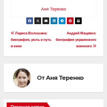
Аня Теренко
Навигация
Лариса Волошина:
Андрей Мацевко:
биография, роль и путь
биография украинского
по
в кино
военного
записям
От
Аня Теренко
Похожая запись