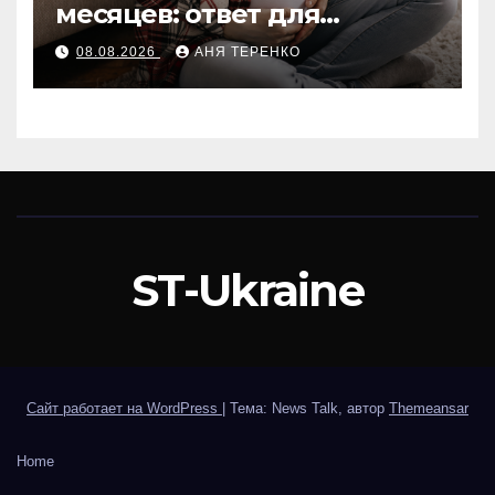
месяцев: ответ для
беременных и не только
08.08.2026
АНЯ ТЕРЕНКО
ST-Ukraine
Сайт работает на WordPress
|
Тема: News Talk, автор
Themeansar
Home