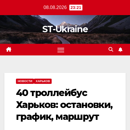
Перейти
08.08.2026
23:21
к
содержанию
ST-Ukraine
НОВОСТИ
ХАРЬКОВ
40 троллейбус
Харьков: остановки,
график, маршрут