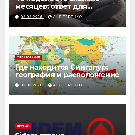
месяцев: ответ для
беременных и не только
08.08.2026
АНЯ ТЕРЕНКО
ОБРАЗОВАНИЕ
Где находится Сингапур:
география и расположение
08.08.2026
АНЯ ТЕРЕНКО
ДРУГОЕ