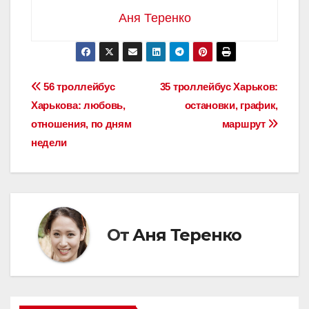
Аня Теренко
Навигация
56 троллейбус
35 троллейбус Харьков:
Харькова: любовь,
остановки, график,
по
отношения, по дням
маршрут
записям
недели
От
Аня Теренко