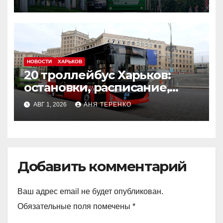
НОВОСТИ
ХАРЬКОВ
20 троллейбус Харьков:
остановки, расписание,
маршрут
АВГ 1, 2026
АНЯ ТЕРЕНКО
Добавить комментарий
Ваш адрес email не будет опубликован.
Обязательные поля помечены
*