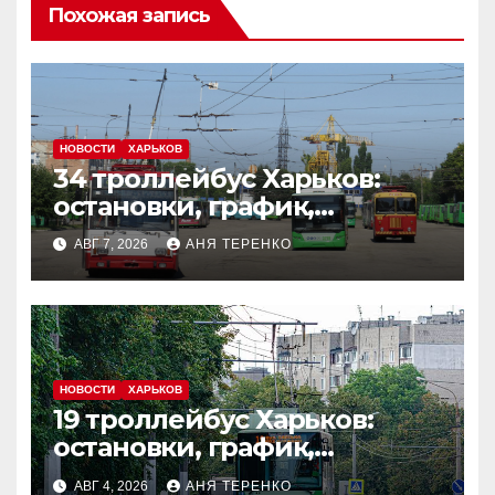
Похожая запись
НОВОСТИ
ХАРЬКОВ
34 троллейбус Харьков:
остановки, график,
маршрут
АВГ 7, 2026
АНЯ ТЕРЕНКО
НОВОСТИ
ХАРЬКОВ
19 троллейбус Харьков:
остановки, график,
маршрут
АВГ 4, 2026
АНЯ ТЕРЕНКО