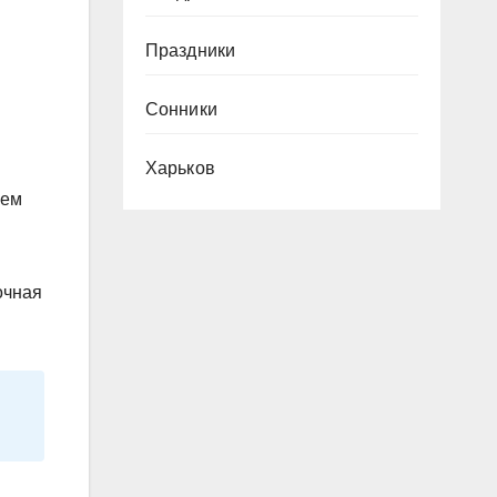
Праздники
Сонники
Харьков
аем
очная