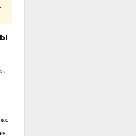
м
цы
ек
лах.
ия.