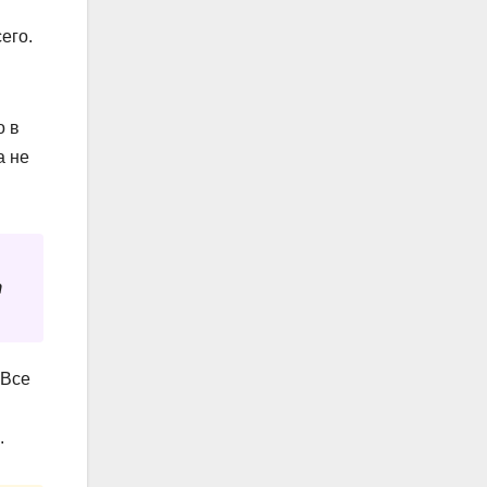
его.
о в
а не
т
 Все
.