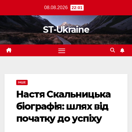
Перейти
08.08.2026
22:01
до
вмісту
ST-Ukraine
ІНШЕ
Настя Скальницька
біографія: шлях від
початку до успіху