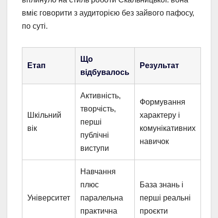
вміє говорити з аудиторією без зайвого пафосу,
по суті.
Що
Етап
Результат
відбувалось
Активність,
Формування
творчість,
Шкільний
характеру і
перші
вік
комунікативних
публічні
навичок
виступи
Навчання
плюс
База знань і
Університет
паралельна
перші реальні
практична
проєкти