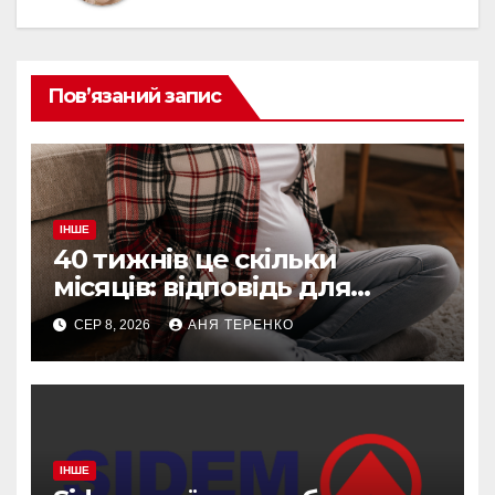
Пов’язаний запис
ІНШЕ
40 тижнів це скільки
місяців: відповідь для
вагітних і не тільки
СЕР 8, 2026
АНЯ ТЕРЕНКО
ІНШЕ