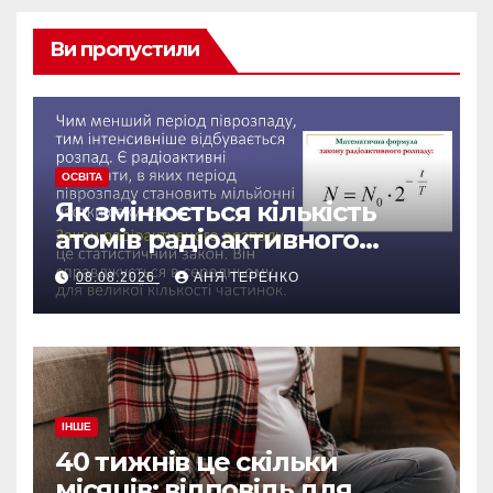
Ви пропустили
ОСВІТА
Як змінюється кількість
атомів радіоактивного
препарату з часом
08.08.2026
АНЯ ТЕРЕНКО
ІНШЕ
40 тижнів це скільки
місяців: відповідь для