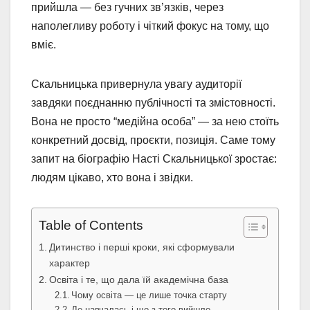
прийшла — без гучних зв’язків, через
наполегливу роботу і чіткий фокус на тому, що
вміє.
Скальницька привернула увагу аудиторії
завдяки поєднанню публічності та змістовності.
Вона не просто “медійна особа” — за нею стоїть
конкретний досвід, проєкти, позиція. Саме тому
запит на біографію Насті Скальницької зростає:
людям цікаво, хто вона і звідки.
Table of Contents
Дитинство і перші кроки, які сформували
характер
Освіта і те, що дала їй академічна база
Чому освіта — це лише точка старту
Де навчалась і що з того вийшло