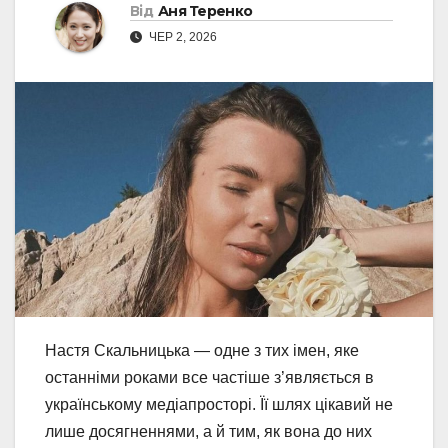
Від
Аня Теренко
ЧЕР 2, 2026
Настя Скальницька — одне з тих імен, яке
останніми роками все частіше з’являється в
українському медіапросторі. Її шлях цікавий не
лише досягненнями, а й тим, як вона до них