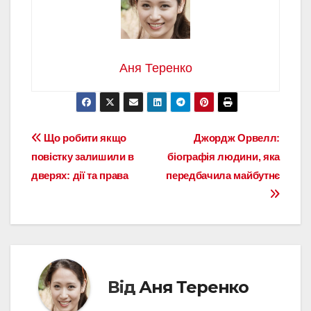
Аня Теренко
Навігація
Що робити якщо
Джордж Орвелл:
повістку залишили в
біографія людини, яка
записів
дверях: дії та права
передбачила майбутнє
Від
Аня Теренко