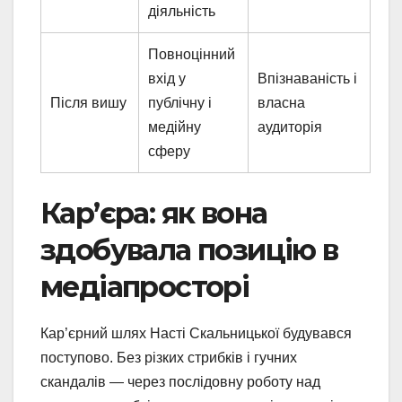
діяльність
Повноцінний
вхід у
Впізнаваність і
Після вишу
публічну і
власна
медійну
аудиторія
сферу
Кар’єра: як вона
здобувала позицію в
медіапросторі
Кар’єрний шлях Насті Скальницької будувався
поступово. Без різких стрибків і гучних
скандалів — через послідовну роботу над