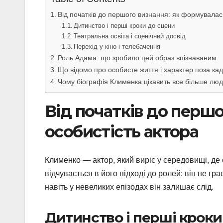
Від початків до першого визнання: як формувалас
Дитинство і перші кроки до сцени
Театральна освіта і сценічний досвід
Перехід у кіно і телебачення
Роль Адама: що зробило цей образ впізнаваним
Що відомо про особисте життя і характер поза ка
Чому біографія Клименка цікавить все більше лю
Від початків до перш
особистість актора
Клименко — актор, який виріс у середовищі, де
відчувається в його підході до ролей: він не гра
навіть у невеликих епізодах він залишає слід.
Дитинство і перші кроки