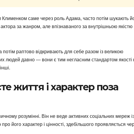
м Клименком саме через роль Адама, часто потім шукають й
 актора за жанром, але впізнаваного за внутрішньою якістю
 а потім раптово відкривають для себе разом із великою
ких людей давно — вони є тим негласним стандартом якості 
інші.
те життя і характер поза
чному розумінні. Він не веде активних соціальних мереж і
про його характер і цінності, здебільшого проявляється че