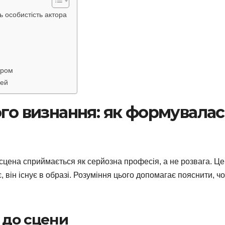
ь особистість актора
дром
дей
ого визнання: як формувалас
 сцена сприймається як серйозна професія, а не розвага. Це
є, він існує в образі. Розуміння цього допомагає пояснити, ч
 до сцени