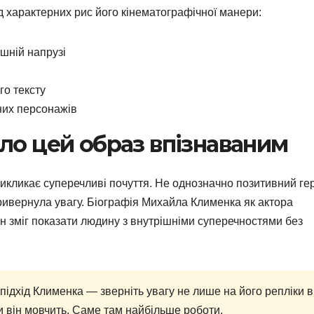
д характерних рис його кінематографічної манери:
ішній напрузі
го тексту
чних персонажів
ло цей образ впізнаваним
икликає суперечливі почуття. Не однозначно позитивний ге
привернула увагу. Біографія Михайла Клименка як актора
н зміг показати людину з внутрішніми суперечностями без
підхід Клименка — зверніть увагу не лише на його репліки в
оли він мовчить. Саме там найбільше роботи.