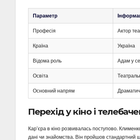
Параметр
Інформа
Професія
Актор теа
Країна
Україна
Відома роль
Адам у се
Освіта
Театраль
Основний напрям
Драматичн
Перехід у кіно і телебач
Кар’єра в кіно розвивалась поступово. Клименко
дані чи знайомства. Він пройшов стандартний шл