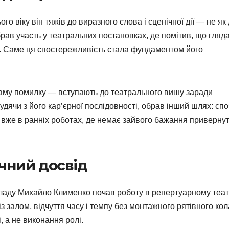
о віку він тяжів до виразного слова і сценічної дії — не як
 брав участь у театральних постановках, де помітив, що гляд
ора. Саме ця спостережливість стала фундаментом його
 саму помилку — вступають до театрального вишу заради
удячи з його кар’єрної послідовності, обрав інший шлях: спо
о вже в ранніх роботах, де немає зайвого бажання приверну
ічний досвід
кладу Михайло Клименко почав роботу в репертуарному теат
із залом, відчуття часу і темпу без монтажного рятівного кол
, а не виконання ролі.