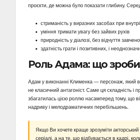
проєкти, де можна було показати глибину. Сере
стриманість у виразних засобах при внутр
уміння тримати увагу без зайвих рухів
природність у діалозі, без відчуття завчено
здатність грати і позитивних, і неоднозна
Роль Адама: що зроби
Адам у виконанні Клименка — персонаж, який в
не класичний антагоніст. Саме ця складність і 
збагатилась цією роллю насамперед тому, що ві
надриву і мелодраматичних перебільшень.
Якщо Ви хочете краще зрозуміти акторський 
серіалі, а на те, що відбувається в кадрі, к