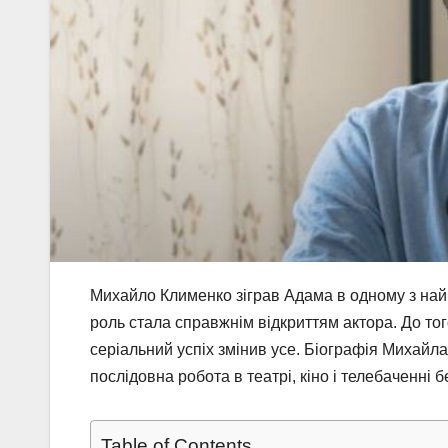
Михайло Клименко зіграв Адама в одному з найр
роль стала справжнім відкриттям актора. До того
серіальний успіх змінив усе. Біографія Михайла
послідовна робота в театрі, кіно і телебаченні б
Table of Contents