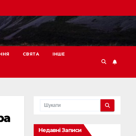
ННЯ
СВЯТА
ІНШЕ
ра
Недавні Записи