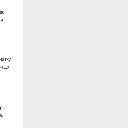
 до
ач
чатку
ти до
рі.
а.