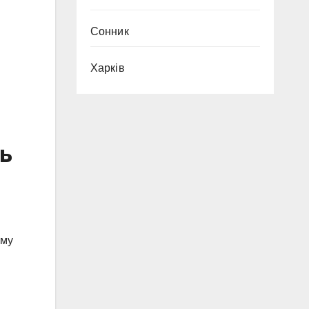
Сонник
Харків
ь
ому