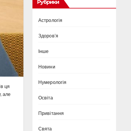
Рубрики
Астрологія
Здоров'я
Інше
Новини
Нумерологія
ів ця
, але
Освіта
Привітання
Свята