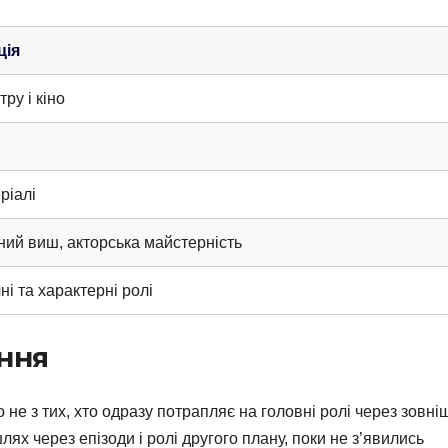
ція
тру і кіно
ріалі
ний виш, акторська майстерність
і та характерні ролі
ення
 не з тих, хто одразу потрапляє на головні ролі через зовні
ях через епізоди і ролі другого плану, поки не з’явились