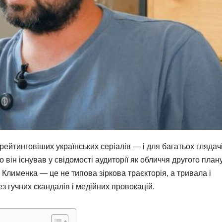
ейтинговіших українських серіалів — і для багатьох глядач
 він існував у свідомості аудиторії як обличчя другого плану
 Клименка — це не типова зіркова траєкторія, а тривала і
ез гучних скандалів і медійних провокацій.