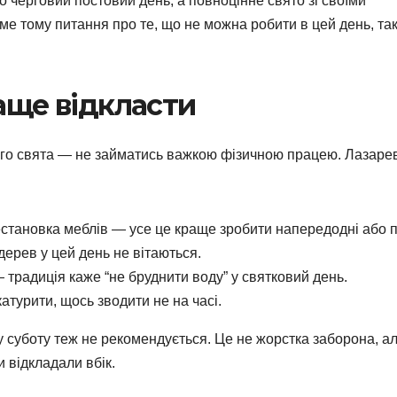
 черговий постовий день, а повноцінне свято зі своїми
ме тому питання про те, що не можна робити в цей день, та
аще відкласти
ого свята — не займатись важкою фізичною працею. Лазаре
становка меблів — усе це краще зробити напередодні або п
дерев у цей день не вітаються.
 традиція каже “не бруднити воду” у святковий день.
турити, щось зводити не на часі.
у суботу теж не рекомендується. Це не жорстка заборона, а
и відкладали вбік.