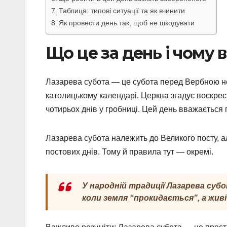
Таблиця: типові ситуації та як вчинити
Як провести день так, щоб не шкодувати
Що це за день і чому 
Лазарева субота — це субота перед Вербною не
католицькому календарі. Церква згадує воскресі
чотирьох днів у гробниці. Цей день вважаєтьс
Лазарева субота належить до Великого посту, ал
постових днів. Тому й правила тут — окремі.
У народній традиції Лазарева суб
коли земля “прокидається”, а жив