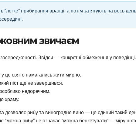
ь “легке” прибирання вранці, а потім затягують на весь день
осередині.
рковним звичаєм
 зосередженості. Звідси — конкретні обмеження у поведінці.
— у це свято намагались жити мирно.
икий піст ще не завершився.
 особливо недоречним.
до храму.
та дозволяє рибу та виноградне вино — це єдиний такий ден
ле “можна рибу” не означає “можна бенкетувати” — міру ніхт