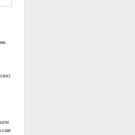
ми,
свят.
вати
а сам