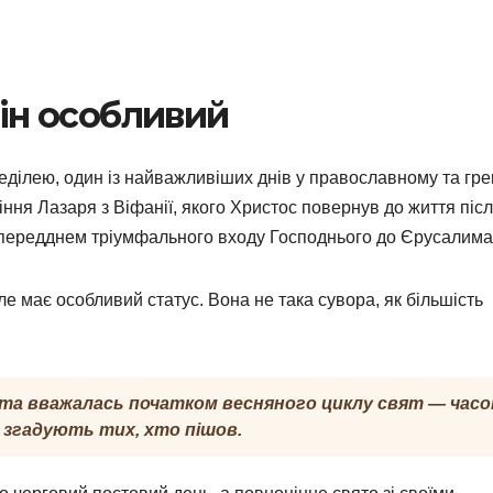
він особливий
ділею, один із найважливіших днів у православному та гре
ння Лазаря з Віфанії, якого Христос повернув до життя піс
я передднем тріумфального входу Господнього до Єрусалима
е має особливий статус. Вона не така сувора, як більшість
ота вважалась початком весняного циклу свят — часо
і згадують тих, хто пішов.