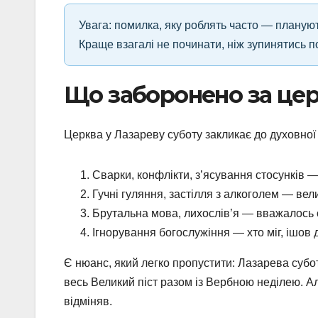
Увага: помилка, яку роблять часто — плануют
Краще взагалі не починати, ніж зупинятись п
Що заборонено за це
Церква у Лазареву суботу закликає до духовної
Сварки, конфлікти, з’ясування стосунків 
Гучні гуляння, застілля з алкоголем — вел
Брутальна мова, лихослів’я — вважалось
Ігнорування богослужіння — хто міг, ішов 
Є нюанс, який легко пропустити: Лазарева субо
весь Великий піст разом із Вербною неділею. А
відміняв.