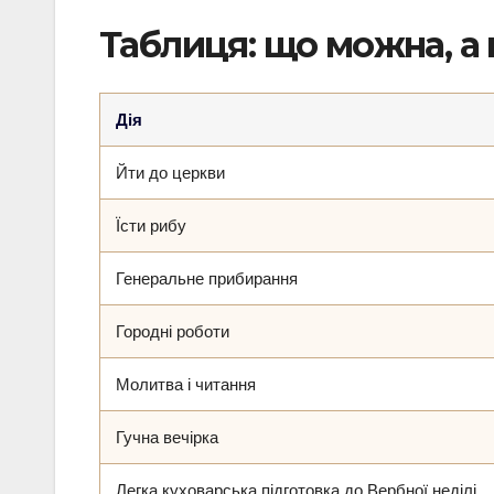
Таблиця: що можна, а
Дія
Йти до церкви
Їсти рибу
Генеральне прибирання
Городні роботи
Молитва і читання
Гучна вечірка
Легка куховарська підготовка до Вербної неділі