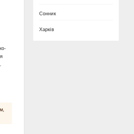
Сонник
Харків
ко-
ля
.
м,