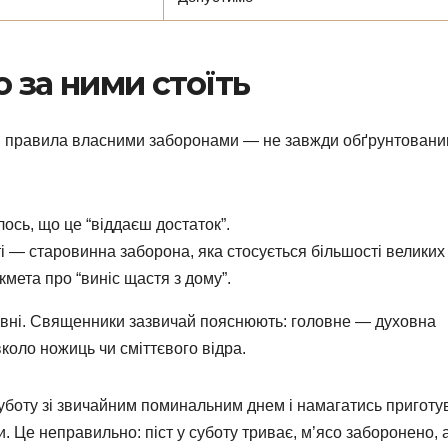
 за ними стоїть
ні правила власними заборонами — не завжди обґрунтовани
ось, що це “віддаєш достаток”.
і — старовинна заборона, яка стосується більшості великих 
мета про “виніс щастя з дому”.
ковні. Священники зазвичай пояснюють: головне — духовна
вколо ножиць чи сміттєвого відра.
боту зі звичайним поминальним днем і намагатись приготу
 Це неправильно: піст у суботу триває, м’ясо заборонено, 