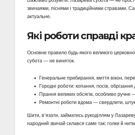
Важливо розуміти: Лазарева субота — не просто
звичаями, піснями і традиційними стравами. Са
актуальне.
Які роботи справді кр
Основне правило будь-якого великого церковн
субота — не виняток.
Генеральне прибирання, миття вікон, пере
Городні роботи: копання, посів, обрізання 
Прання великих обсягів, особливо ручне —
Ремонтні роботи вдома — свердлити, штука
Шити, в’язати, займатись рукоділлям у Лазарев
народний звичай склався саме так: голки й нитк