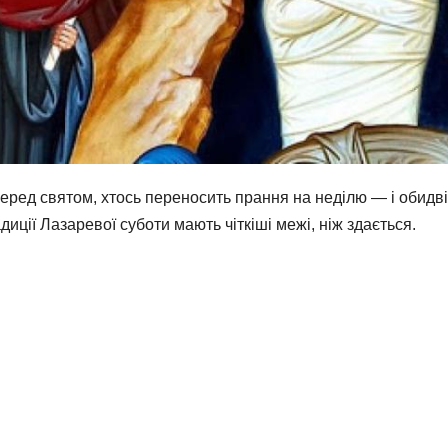
перед святом, хтось переносить прання на неділю — і обидві
иції Лазаревої суботи мають чіткіші межі, ніж здається.