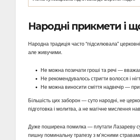
Народні прикмети і що
Народна традиція часто “підсилювала” церков
але живучими.
Не можна позичати гроші та речі — вважал
Не рекомендувалось стригти волосся і нігт
Не можна виносити сміття надвечір — прик
Більшість цих заборон — суто народні, не цер
підготовка і молитва, а не магічне мислення на
Дуже поширена помилка — плутати Лазареву су
пишну поминальну трапезу з м’ясними стравами.