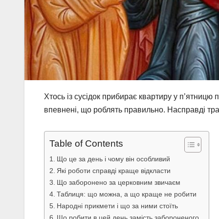
Хтось із сусідок прибирає квартиру у п’ятницю 
впевнені, що роблять правильно. Насправді трад
Table of Contents
Що це за день і чому він особливий
Які роботи справді краще відкласти
Що заборонено за церковним звичаєм
Таблиця: що можна, а що краще не робити
Народні прикмети і що за ними стоїть
Що робити в цей день замість забороненого