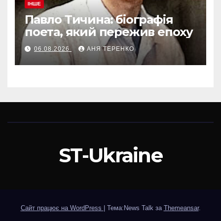
ІНШЕ
Павло Тичина: біографія
поета, який пережив епоху
06.08.2026
АНЯ ТЕРЕНКО
ST-Ukraine
Сайт працює на WordPress
|
Тема:News Talk за
Themeansar
.