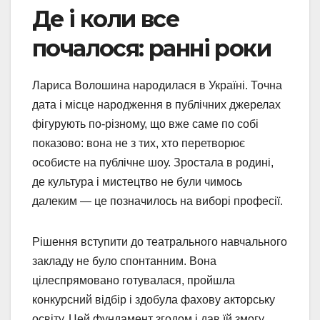
Де і коли все
почалося: ранні роки
Лариса Волошина народилася в Україні. Точна
дата і місце народження в публічних джерелах
фігурують по-різному, що вже саме по собі
показово: вона не з тих, хто перетворює
особисте на публічне шоу. Зростала в родині,
де культура і мистецтво не були чимось
далеким — це позначилось на виборі професії.
Рішення вступити до театрального навчального
закладу не було спонтанним. Вона
цілеспрямовано готувалася, пройшла
конкурсний відбір і здобула фахову акторську
освіту. Цей фундамент згодом і дав їй змогу