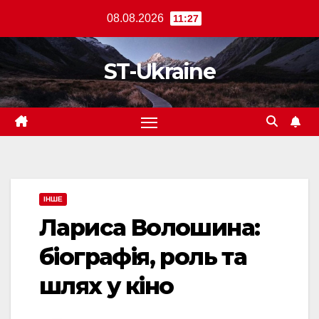
Перейти
08.08.2026
11:27
до
вмісту
ST-Ukraine
ІНШЕ
Лариса Волошина:
біографія, роль та
шлях у кіно