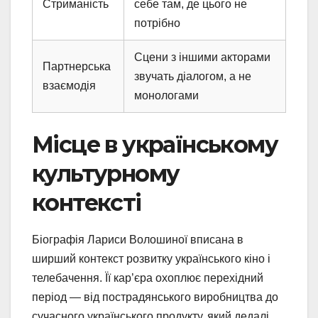
Стриманість
себе там, де цього не
потрібно
Сцени з іншими акторами
Партнерська
звучать діалогом, а не
взаємодія
монологами
Місце в українському
культурному
контексті
Біографія Лариси Волошиної вписана в
ширший контекст розвитку українського кіно і
телебачення. Її кар’єра охоплює перехідний
період — від пострадянського виробництва до
сучасного українського продукту, який дедалі