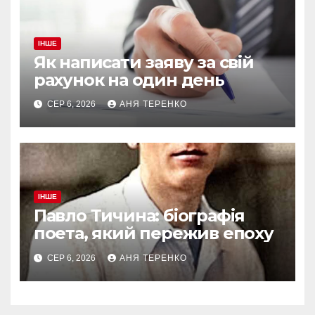
ІНШЕ
Як написати заяву за свій
рахунок на один день
СЕР 6, 2026
АНЯ ТЕРЕНКО
ІНШЕ
Павло Тичина: біографія
поета, який пережив епоху
СЕР 6, 2026
АНЯ ТЕРЕНКО