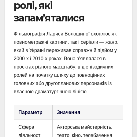
ролі, які
запам’яталися
Фільмографія Лариси Волошиної охоплює як
повнометражні картини, так і серіали — жанр,
який в Україні переживав справжній підйом у
2000-х і 2010-х роках. Вона з’являлася в
проєктах різного масштабу: від епізодичних
ролей на початку шляху до повноцінних
головних або другопланових персонажів із
власною драматургічною лінією.
Параметр
Значення
Сфера
Акторська майстерність,
діяльності
театр, кіно, телебачення