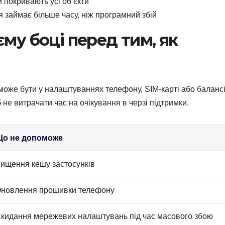
 покривають усі об’єкти
 займає більше часу, ніж програмний збій
му боці перед тим, як
 може бути у налаштуваннях телефону, SIM-карті або балансі
 не витрачати час на очікування в черзі підтримки.
о не допоможе
ищення кешу застосунків
новлення прошивки телефону
кидання мережевих налаштувань під час масового збою