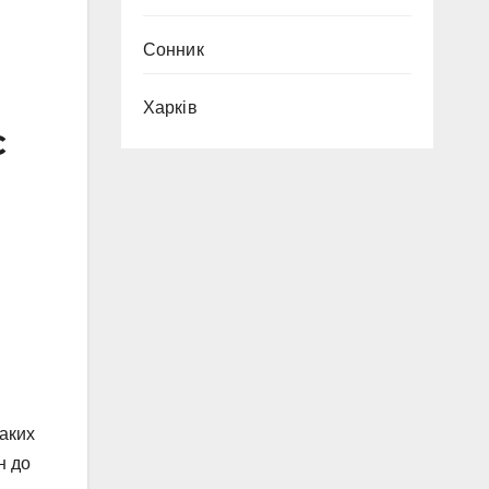
Сонник
Харків
є
таких
н до