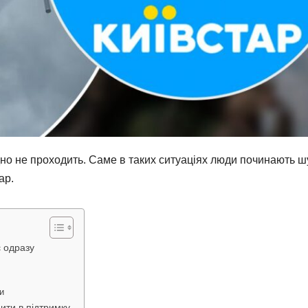
одно не проходить. Саме в таких ситуаціях люди починають ш
ар.
є одразу
и
ити в підтримку