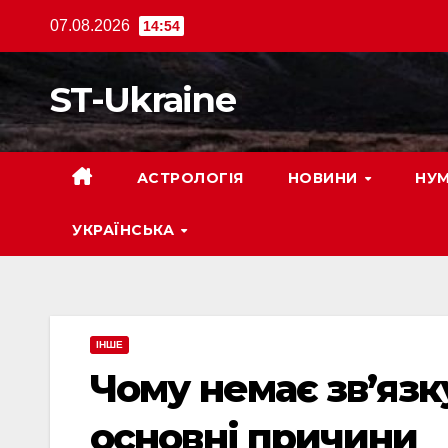
Перейти
07.08.2026
14:54
до
вмісту
ST-Ukraine
АСТРОЛОГІЯ
НОВИНИ
НУМ
УКРАЇНСЬКА
ІНШЕ
Чому немає зв’язк
основні причини