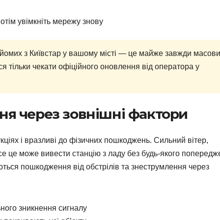
потім увімкніть мережу знову
айомих з Київстар у вашому місті — це майже завжди масов
ся тільки чекати офіційного оновлення від оператора у
я через зовнішні фактори
укціях і вразливі до фізичних пошкоджень. Сильний вітер,
е це може вивести станцію з ладу без будь-якого попередж
ються пошкодження від обстрілів та знеструмлення через
ного зникнення сигналу