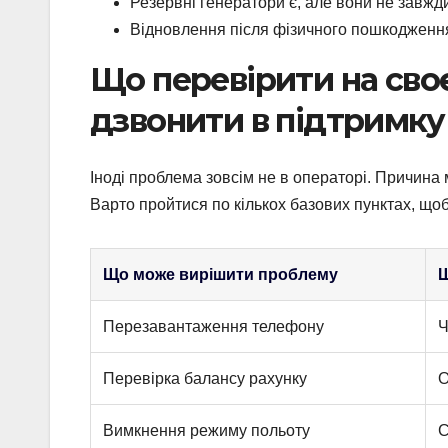
Резервні генератори є, але вони не завжди
Відновлення після фізичного пошкодження
Що перевірити на своє
дзвонити в підтримку
Іноді проблема зовсім не в операторі. Причина
Варто пройтися по кількох базових пунктах, щоб
Що може вирішити проблему
Щ
Перезавантаження телефону
Ч
Перевірка балансу рахунку
О
Вимкнення режиму польоту
С