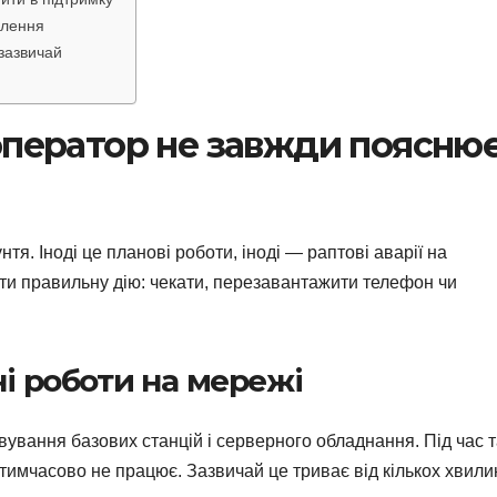
млення
 зазвичай
 оператор не завжди поясню
нтя. Іноді це планові роботи, іноді — раптові аварії на
ти правильну дію: чекати, перезавантажити телефон чи
ні роботи на мережі
вування базових станцій і серверного обладнання. Під час 
 тимчасово не працює. Зазвичай це триває від кількох хвили