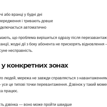
 або вранці у будні дні
опередження і тривають довше
ідключається автоматично
умають, що проблема вирішиться одразу після перезаванта
анції, жодні дії з боку абонента не прискорять відновлення
суне несправність.
у конкретних зонах
ато людей, мережа не завжди справляється з навантаженням
— усе це типові точки перевантаження. Дзвінок у такий моме
жа працює.
сть дзвінка — воно може пройти швидше