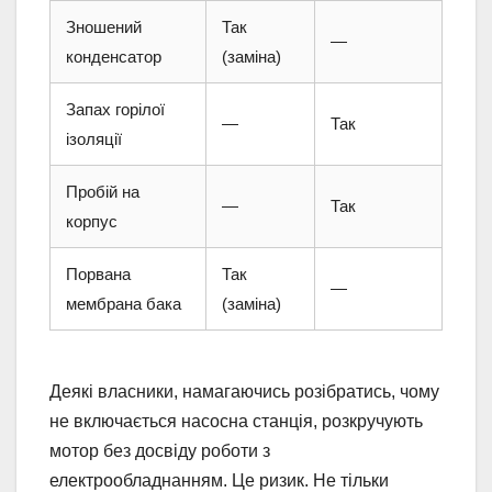
Зношений
Так
—
конденсатор
(заміна)
Запах горілої
—
Так
ізоляції
Пробій на
—
Так
корпус
Порвана
Так
—
мембрана бака
(заміна)
Деякі власники, намагаючись розібратись, чому
не включається насосна станція, розкручують
мотор без досвіду роботи з
електрообладнанням. Це ризик. Не тільки