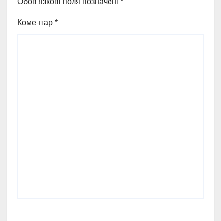
Обов’язкові поля позначені
*
Коментар
*