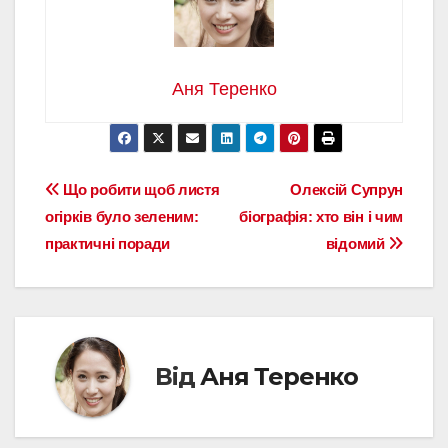
Аня Теренко
Навігація
Що робити щоб листя
Олексій Супрун
огірків було зеленим:
біографія: хто він і чим
записів
практичні поради
відомий
Від
Аня Теренко