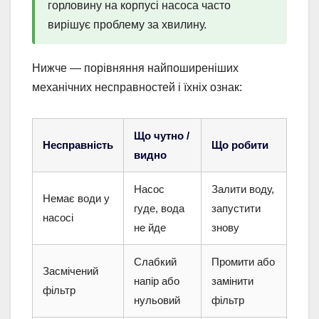
горловину на корпусі насоса часто
вирішує проблему за хвилину.
Нижче — порівняння найпоширеніших
механічних несправностей і їхніх ознак:
Що чутно /
Несправність
Що робити
видно
Насос
Залити воду,
Немає води у
гуде, вода
запустити
насосі
не йде
знову
Слабкий
Промити або
Засмічений
напір або
замінити
фільтр
нульовий
фільтр