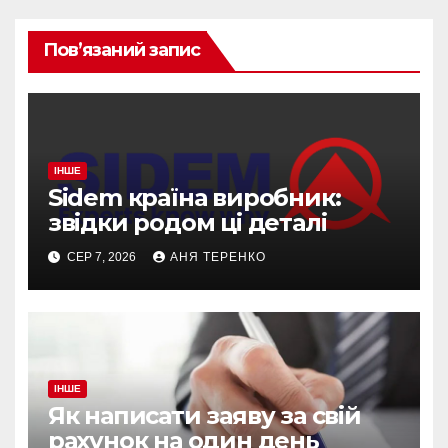
Пов’язаний запис
ІНШЕ
Sidem країна виробник:
звідки родом ці деталі
СЕР 7, 2026
АНЯ ТЕРЕНКО
ІНШЕ
Як написати заяву за свій
рахунок на один день