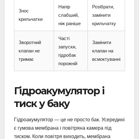
Напір
Розібрати,
Знос
слабший,
замінити
крильчатки
ніж раніше
крильчатку
Часті
Зворотний
Замінити
запуски,
клапан не
клапан на
гідробак
тримає
всмоктуванні
порожній
Гідроакумулятор і
тиск у баку
Гідроакумулятор — це не просто бак. Усередині
є гумова мембрана і повітряна камера під
тиском. Коли повітря виходить, мембрана