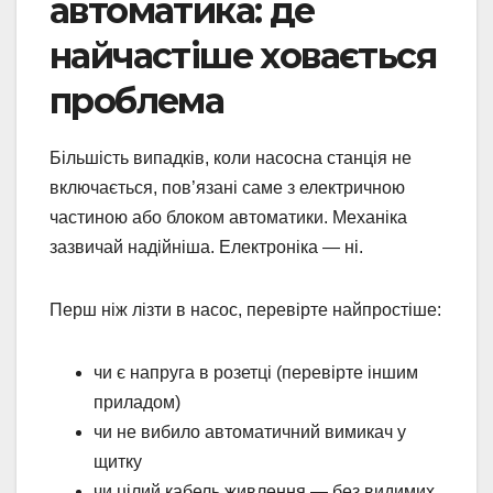
автоматика: де
найчастіше ховається
проблема
Більшість випадків, коли насосна станція не
включається, пов’язані саме з електричною
частиною або блоком автоматики. Механіка
зазвичай надійніша. Електроніка — ні.
Перш ніж лізти в насос, перевірте найпростіше:
чи є напруга в розетці (перевірте іншим
приладом)
чи не вибило автоматичний вимикач у
щитку
чи цілий кабель живлення — без видимих