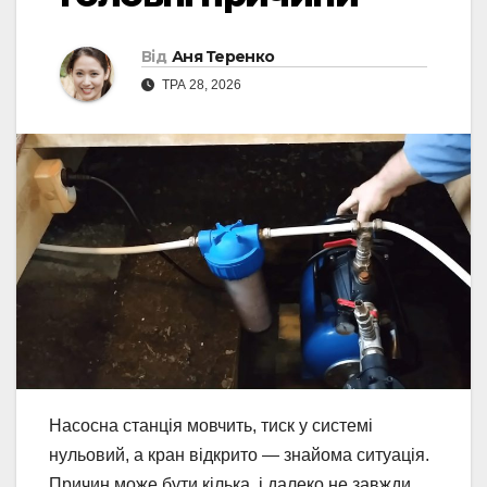
Від
Аня Теренко
ТРА 28, 2026
Насосна станція мовчить, тиск у системі
нульовий, а кран відкрито — знайома ситуація.
Причин може бути кілька, і далеко не завжди