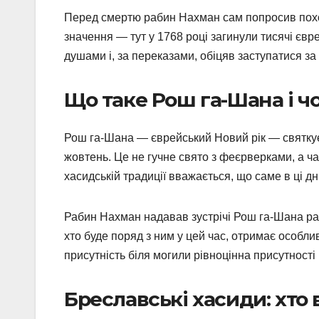
Перед смертю рабин Нахман сам попросив похов
значення — тут у 1768 році загинули тисячі євре
душами і, за переказами, обіцяв заступатися за
Що таке Рош га-Шана і ч
Рош га-Шана — єврейський Новий рік — святкує
жовтень. Це не гучне свято з феєрверками, а ча
хасидській традиції вважається, що саме в ці д
Рабин Нахман надавав зустрічі Рош га-Шана раз
хто буде поряд з ним у цей час, отримає особли
присутність біля могили рівноцінна присутності 
Бреславські хасиди: хто в