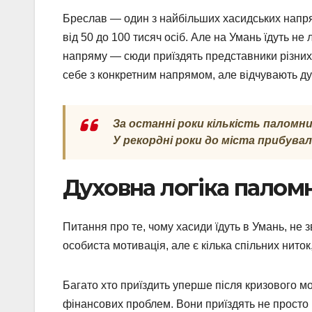
Бреслав — один з найбільших хасидських напрямі
від 50 до 100 тисяч осіб. Але на Умань їдуть н
напряму — сюди приїздять представники різних х
себе з конкретним напрямом, але відчувають ду
За останні роки кількість паломни
У рекордні роки до міста прибувало
Духовна логіка паломн
Питання про те, чому хасиди їдуть в Умань, не 
особиста мотивація, але є кілька спільних ниток,
Багато хто приїздить уперше після кризового м
фінансових проблем. Вони приїздять не просто 