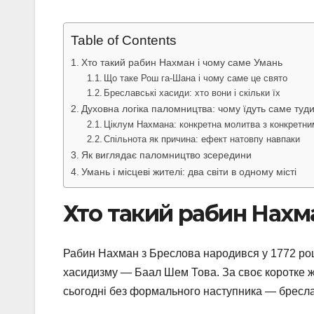
Table of Contents
Хто такий рабин Нахман і чому саме Умань
Що таке Рош га-Шана і чому саме це свято
Бреславські хасиди: хто вони і скільки їх
Духовна логіка паломництва: чому їдуть саме туд
Ціклум Нахмана: конкретна молитва з конкретни
Спільнота як причина: ефект натовпу навпаки
Як виглядає паломництво зсередини
Умань і місцеві жителі: два світи в одному місті
Хто такий рабин Нахм
Рабин Нахман з Бреслова народився у 1772 році
хасидизму — Баал Шем Това. За своє коротке жи
сьогодні без формального наступника — бреславс