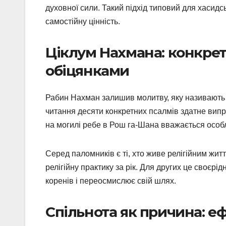
духовної сили. Такий підхід типовий для хасидсь
самостійну цінність.
Ціклум Нахмана: конкре
обіцянками
Рабин Нахман залишив молитву, яку називають 
читання десяти конкретних псалмів здатне вип
на могилі ребе в Рош га-Шана вважається особ
Серед паломників є ті, хто живе релігійним життя
релігійну практику за рік. Для других це своєр
коренів і переосмислює свій шлях.
Спільнота як причина: е