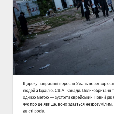
Щороку наприкінці вересня Умань перетворюєть
людей з Ізраїлю, США, Канади, Великобританії т
однією метою — зустріти єврейський Новий рік 
чує про це явище, воно здається незрозумілим. А
двісті років.