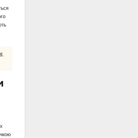
ться
ого
ють
б.
и
их
очкою