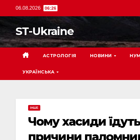
Перейти
06.08.2026
06:26
до
вмісту
ST-Ukraine
АСТРОЛОГІЯ
НОВИНИ
НУМ
УКРАЇНСЬКА
ІНШЕ
Чому хасиди їдуть
причини паломни