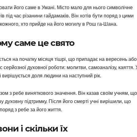
ати його саме в Умані. Місто мало для нього символічне
їв під час різанини гайдамаків. Він хотів бути поряд з цими
 кожного, хто прийде на його могилу в Рош га-Шана.
ому саме це свято
ться на початку місяця тішрі, що припадає на вересень або
с серйозної духовної роботи: молитви, самоаналізу, каяття. 
ні вирішується доля людини на наступний рік.
ом з ребе виняткового значення. Він казав своїм учням, що
ву духовну підтримку. Після його смерті учні вирішили, що
поряд з ребе за його життя.
они і скільки їх