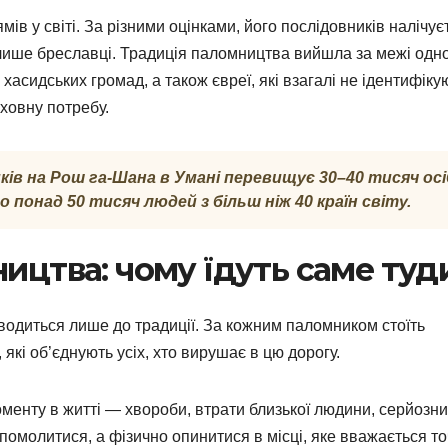
в у світі. За різними оцінками, його послідовників налічує
е лише бреславці. Традиція паломництва вийшла за межі одн
асидських громад, а також євреї, які взагалі не ідентифіку
ховну потребу.
ків на Рош га-Шана в Умані перевищує 30–40 тисяч осі
 понад 50 тисяч людей з більш ніж 40 країн світу.
ицтва: чому їдуть саме туд
зводиться лише до традиції. За кожним паломником стоїть
 які об’єднують усіх, хто вирушає в цю дорогу.
оменту в житті — хвороби, втрати близької людини, серйозн
помолитися, а фізично опинитися в місці, яке вважається т