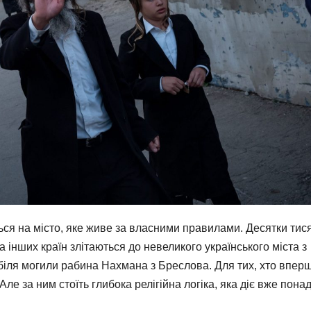
ся на місто, яке живе за власними правилами. Десятки тис
а інших країн злітаються до невеликого українського міста з
біля могили рабина Нахмана з Бреслова. Для тих, хто впер
ле за ним стоїть глибока релігійна логіка, яка діє вже пона