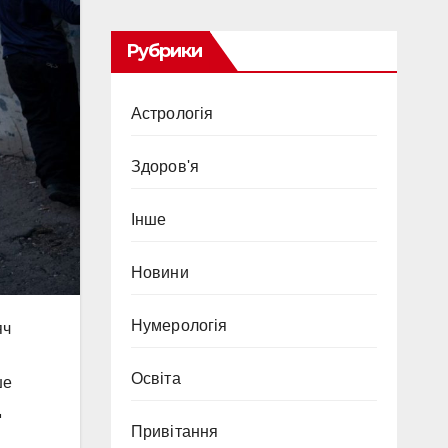
Рубрики
Астрологія
Здоров'я
Інше
Новини
Нумерологія
яч
Освіта
ше
д
Привітання