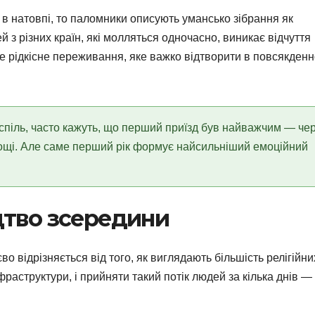
в натовпі, то паломники описують умансько зібрання як
 з різних країн, які молляться одночасно, виникає відчуття
Це рідкісне переживання, яке важко відтворити в повсякден
поспіль, часто кажуть, що перший приїзд був найважчим — че
нощі. Але саме перший рік формує найсильніший емоційний
цтво зсередини
 відрізняється від того, як виглядають більшість релігійни
фраструктури, і прийняти такий потік людей за кілька днів —