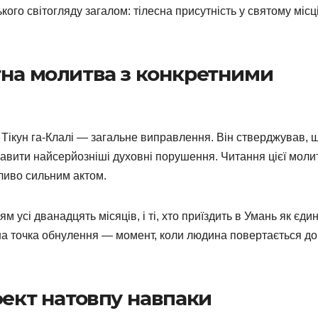
кого світогляду загалом: тілесна присутність у святому місц
тна молитва з конкретними
Тікун га-Клалі — загальне виправлення. Він стверджував, 
равити найсерйозніші духовні порушення. Читання цієї моли
ливо сильним актом.
м усі дванадцять місяців, і ті, хто приїздить в Умань як єди
ідна точка обнулення — момент, коли людина повертається до
фект натовпу навпаки