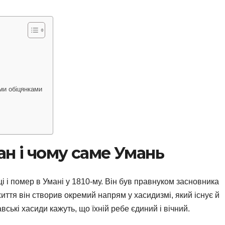
и
ми обіцянками
ан і чому саме Умань
 і помер в Умані у 1810-му. Він був правнуком засновника
ття він створив окремий напрям у хасидизмі, який існує й
ькі хасиди кажуть, що їхній ребе єдиний і вічний.