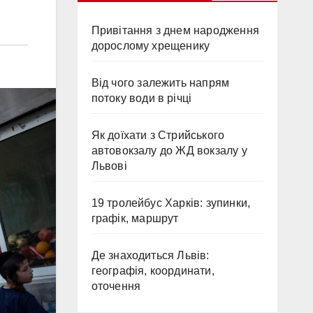
Привітання з днем народження
дорослому хрещенику
Від чого залежить напрям
потоку води в річці
Як доїхати з Стрийського
автовокзалу до ЖД вокзалу у
Львові
19 тролейбус Харків: зупинки,
графік, маршрут
Де знаходиться Львів:
географія, координати,
оточення