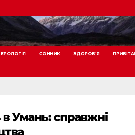
ЕРОЛОГІЯ
СОННИК
ЗДОРОВ’Я
ПРИВІТА
 в Умань: справжні
цтва