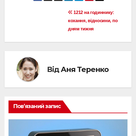
Навігація
1212 на годиннику:
кохання, відносини, по
записів
дням тижня
Від
Аня Теренко
Пов’язаний запис