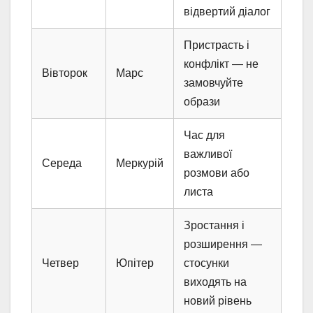
відвертий діалог
Пристрасть і
конфлікт — не
Вівторок
Марс
замовчуйте
образи
Час для
важливої
Середа
Меркурій
розмови або
листа
Зростання і
розширення —
Четвер
Юпітер
стосунки
виходять на
новий рівень