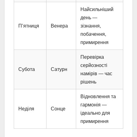
Найсильніший
день —
П’ятниця
Венера
зізнання,
побачення,
примирення
Перевірка
серйозності
Субота
Сатурн
намірів — час
рішень
Відновлення та
гармонія —
Неділя
Сонце
ідеально для
примирення