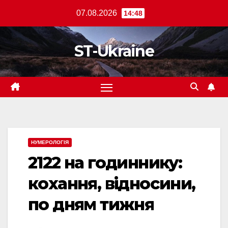
Перейти
07.08.2026
14:48
до
вмісту
ST-Ukraine
НУМЕРОЛОГІЯ
2122 на годиннику:
кохання, відносини,
по дням тижня