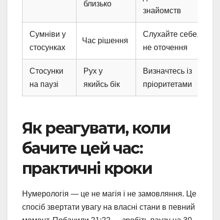
близько
знайомств
Сумніви у
Слухайте себе, а
Час рішення
стосунках
не оточення
Стосунки
Рух у
Визначтесь із
на паузі
якийсь бік
пріоритетами
Як реагувати, коли
бачите цей час:
практичні кроки
Нумерологія — це не магія і не замовляння. Це
спосіб звертати увагу на власні стани в певний