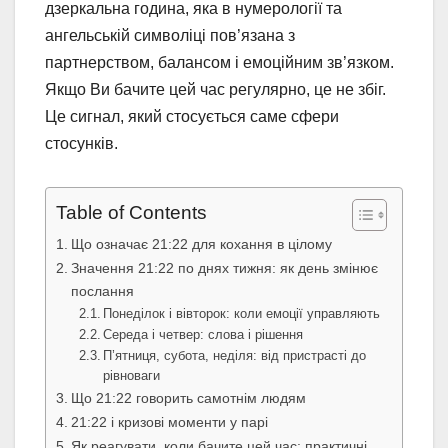
дзеркальна година, яка в нумерології та
ангельській символіці пов’язана з
партнерством, балансом і емоційним зв’язком.
Якщо Ви бачите цей час регулярно, це не збіг.
Це сигнал, який стосується саме сфери
стосунків.
Table of Contents
Що означає 21:22 для кохання в цілому
Значення 21:22 по днях тижня: як день змінює
послання
Понеділок і вівторок: коли емоції управляють
Середа і четвер: слова і рішення
П’ятниця, субота, неділя: від пристрасті до
рівноваги
Що 21:22 говорить самотнім людям
21:22 і кризові моменти у парі
Як реагувати, коли бачите цей час: практичні