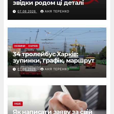
звідки родом ці деталі
07.08.2026
АНЯ ТЕРЕНКО
НОВИНИ
ХАРКІВ
34 тролейбус Харків:
зупинки, графік, маршрут
07.08.2026
АНЯ ТЕРЕНКО
ІНШЕ
Як написати заяву за свій