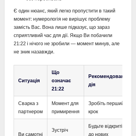
Є один нюанс, який легко пропустити в такий
момент: нумерологія не вирішує проблему
замість Вас. Вона лише підказує, що зараз
сприятливий час для дії. Якщо Ви побачили
21:22 і нічого не зробили — момент минув, але
не зник назавжди.
Що
Рекомендована
Ситуація
означає
дія
21:22
Сварка з
Момент для
Зробіть перший
партнером
примирення
крок
Будьте відкриті
Зустріч
Ви самотні
до нових