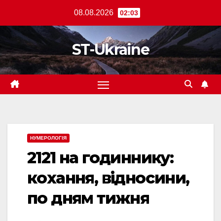
Перейти
08.08.2026
02:03
до
вмісту
ST-Ukraine
НУМЕРОЛОГІЯ
2121 на годиннику:
кохання, відносини,
по дням тижня