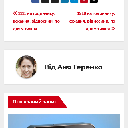
Навігація
1111 на годиннику:
1919 на годиннику:
кохання, відносини, по
кохання, відносини, по
записів
дням тижня
дням тижня
Від
Аня Теренко
Пов’язаний запис