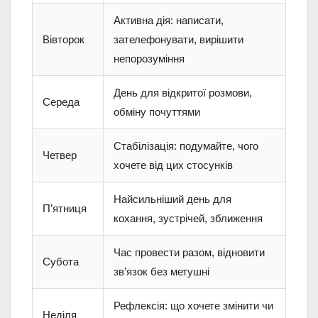
Активна дія: написати,
Вівторок
зателефонувати, вирішити
непорозуміння
День для відкритої розмови,
Середа
обміну почуттями
Стабілізація: подумайте, чого
Четвер
хочете від цих стосунків
Найсильніший день для
П’ятниця
кохання, зустрічей, зближення
Час провести разом, відновити
Субота
зв’язок без метушні
Рефлексія: що хочете змінити чи
Неділя