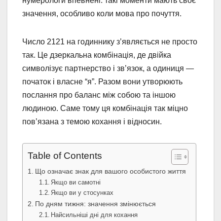
нумерологи впевнені: такі моменти мають своє
значення, особливо коли мова про почуття.
Число 2121 на годиннику з’являється не просто
так. Це дзеркальна комбінація, де двійка
символізує партнерство і зв’язок, а одиниця —
початок і власне “я”. Разом вони утворюють
послання про баланс між собою та іншою
людиною. Саме тому ця комбінація так міцно
пов’язана з темою кохання і відносин.
Table of Contents
Що означає знак для вашого особистого життя
Якщо ви самотні
Якщо ви у стосунках
По дням тижня: значення змінюється
Найсильніші дні для кохання