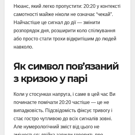
Нюанс, який легко пропустити: 20:20 у контексті
самотності майже ніколи не означає “чекай”.
Найчастіше це сигнал до дії — змінити
розпорядок дня, розширити коло спілкування
або просто стати трохи відкритішим до людей
навколо.
Як символ пов’язаний
з кризою у парі
Коли у стосунках напруга, і саме в цей час Ви
починаєте помічати 20:20 частіше — це не
випадковість. Підсвідомість фіксує тривогу і
стає гостро чутливою до всіх сигналів зовні.
Але нумерологічний зміст від цього не
змінюється: двійка завжди говорить про