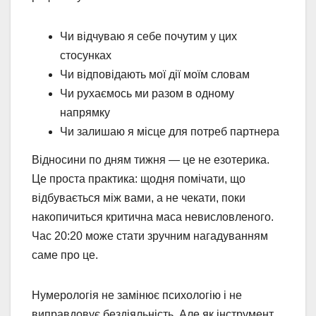
Чи відчуваю я себе почутим у цих
стосунках
Чи відповідають мої дії моїм словам
Чи рухаємось ми разом в одному
напрямку
Чи залишаю я місце для потреб партнера
Відносини по дням тижня — це не езотерика.
Це проста практика: щодня помічати, що
відбувається між вами, а не чекати, поки
накопичиться критична маса невисловленого.
Час 20:20 може стати зручним нагадуванням
саме про це.
Нумерологія не замінює психологію і не
виправдовує бездіяльність. Але як інструмент