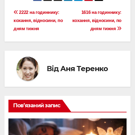
Навігація
2222 на годиннику:
1616 на годиннику:
кохання, відносини, по
кохання, відносини, по
записів
дням тижня
дням тижня
Від
Аня Теренко
Пов’язаний запис