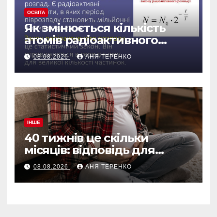
ОСВІТА
Як змінюється кількість
атомів радіоактивного
препарату з часом
08.08.2026
АНЯ ТЕРЕНКО
ІНШЕ
40 тижнів це скільки
місяців: відповідь для
вагітних і не тільки
08.08.2026
АНЯ ТЕРЕНКО