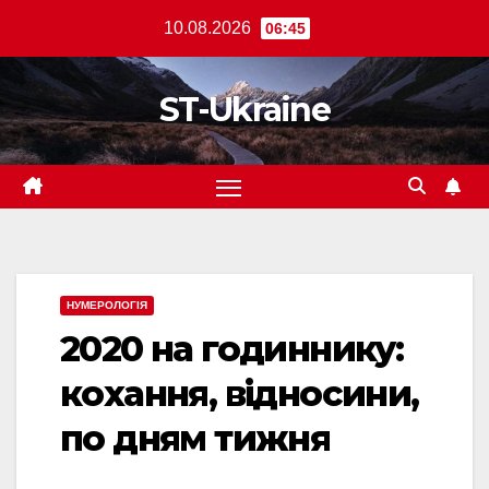
Перейти
10.08.2026
06:45
до
вмісту
ST-Ukraine
НУМЕРОЛОГІЯ
2020 на годиннику:
кохання, відносини,
по дням тижня