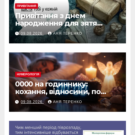
ПРИВІТАННЯ
Привітання з днем
народження для зятя
своїми словами
09.08.2026
АНЯ ТЕРЕНКО
НУМЕРОЛОГІЯ
0000 на годиннику:
кохання, відносини, по
дням тижня
09.08.2026
АНЯ ТЕРЕНКО